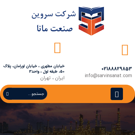
خیابان مطهری ، خیابان اورامان، پلاک
02188829853
50، طبقه اول ، واحد3
info@sarvinsanat.com
ایران ، تهران